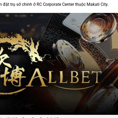
 đặt trụ sở chính ở RC Corporate Center thuộc Makati City.