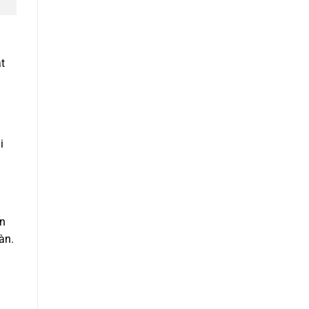
t
i
ến
àn.