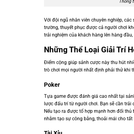
Thông t
Với đội ngũ nhân viên chuyên nghiệp, các 
trường, thuyết phục được cả người chơi khó
trải nghiệm của khách hàng lên hàng đầu, đ
Những Thể Loại Giải Trí H
Điểm cộng giúp sảnh cược này thu hút nhi
trò chơi mọi người nhất định phải thử khi 
Poker
Tựa game được đánh giá cao nhất tại sảnh
lược đấu trí từ người chơi. Bạn sẽ cần trải
Nếu tạo ra được tổ hợp mạnh hơn đối thủ th
nhằm tạo sự công bằng, thoải mái cho tất 
Tài Xỉu