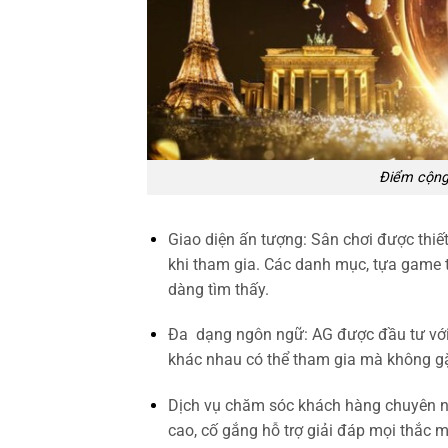
Điểm cộng 
Giao diện ấn tượng: Sân chơi được thiết
khi tham gia. Các danh mục, tựa game 
dàng tìm thấy.
Đa dạng ngôn ngữ: AG được đầu tư với
khác nhau có thể tham gia mà không gặ
Dịch vụ chăm sóc khách hàng chuyên n
cao, cố gắng hỗ trợ giải đáp mọi thắc 