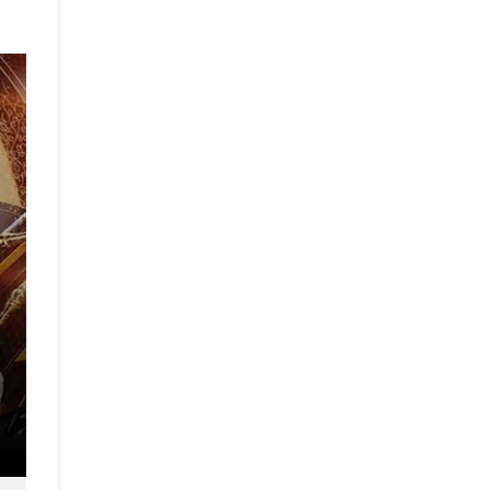
Tại
Poker
Casino
Đẳng
Cấp
Thưởng
Khủng