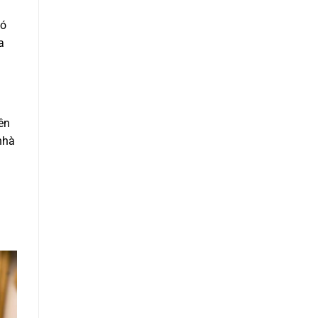
có
a
ên
nhà
n