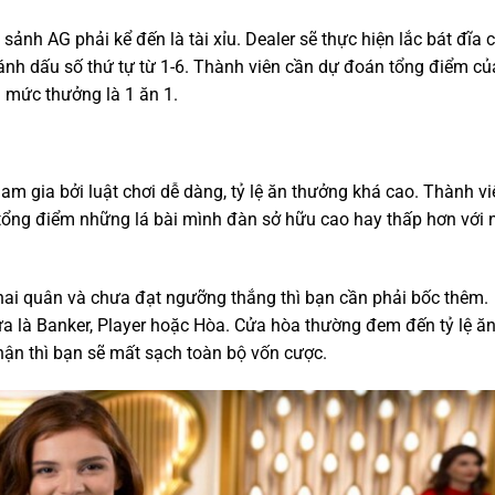
 sảnh AG phải kể đến là tài xỉu. Dealer sẽ thực hiện lắc bát đĩa 
ánh dấu số thứ tự từ 1-6. Thành viên cần dự đoán tổng điểm củ
i mức thưởng là 1 ăn 1.
am gia bởi luật chơi dễ dàng, tỷ lệ ăn thưởng khá cao. Thành vi
 tổng điểm những lá bài mình đàn sở hữu cao hay thấp hơn với 
 hai quân và chưa đạt ngưỡng thắng thì bạn cần phải bốc thêm.
ửa là Banker, Player hoặc Hòa. Cửa hòa thường đem đến tỷ lệ ă
hận thì bạn sẽ mất sạch toàn bộ vốn cược.