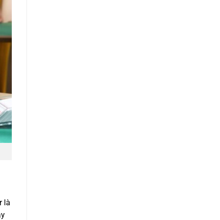
 là
ày