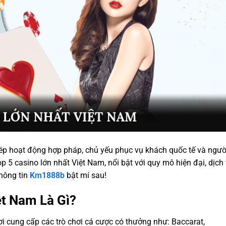
ép hoạt động hợp pháp, chủ yếu phục vụ khách quốc tế và ngườ
op 5 casino lớn nhất Việt Nam, nổi bật với quy mô hiện đại, dịch
thông tin
Km1888b
bật mí sau!
ệt Nam Là Gì?
ơi cung cấp các trò chơi cá cược có thưởng như: Baccarat,