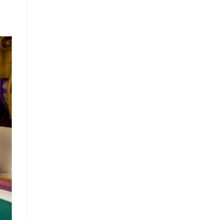
Tại
Poker
Casino
Đẳng
Cấp
Thưởng
Khủng