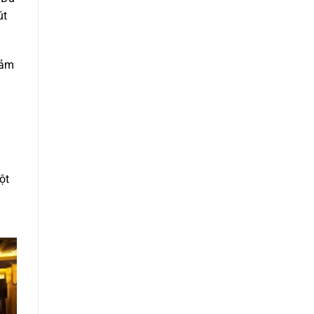
út
cảm
ột