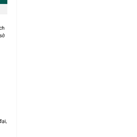
ịch
 sở
.
đại,