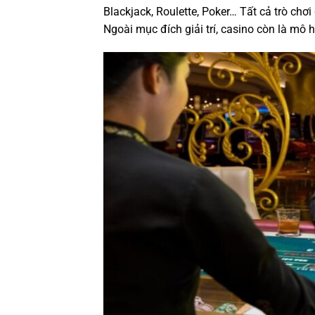
Blackjack, Roulette, Poker… Tất cả trò chơ
Ngoài mục đích giải trí, casino còn là mô 