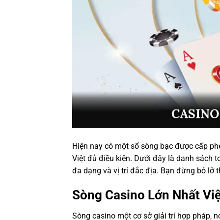
Hiện nay có một số sòng bạc được cấp ph
Việt đủ điều kiện. Dưới đây là danh sách t
đa dạng và vị trí đắc địa. Bạn đừng bỏ lỡ 
Sòng Casino Lớn Nhất Vi
Sòng casino một cơ sở giải trí hợp pháp, n