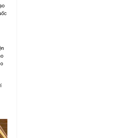
tạo
uốc
ện
ho
no
í