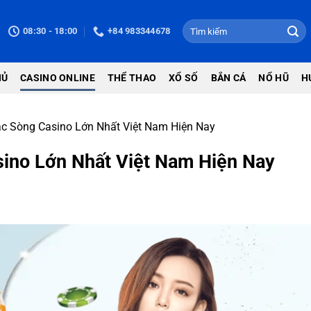
08:30 - 18:00
+84 983344678
HỦ
CASINO ONLINE
THỂ THAO
XỔ SỐ
BẮN CÁ
NỔ HŨ
H
c Sòng Casino Lớn Nhất Việt Nam Hiện Nay
ino Lớn Nhất Việt Nam Hiện Nay