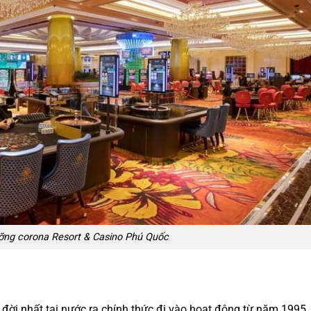
ng corona Resort & Casino Phú Quốc
đời nhất tại nước ra chính thức đi vào hoạt động từ năm 1995.