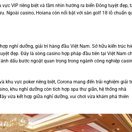
hu vực VIP riêng biệt và tầm nhìn hướng ra biển Đông tuyệt đẹp, 
ưu. Ngoài casino, Hoiana còn nổi bật với sân golf 18 lỗ chuẩn q
hợp nghỉ dưỡng, giải trí hàng đầu Việt Nam. Sở hữu kiến trúc hi
tuyệt đẹp. Đây là sòng casino hợp pháp đầu tiên tại Việt Nam c
đánh dấu bước ngoặt quan trọng trong ngành công nghiệp casi
và khu vực poker riêng biệt, Corona mang đến trải nghiệm giải tr
sino, khu nghỉ dưỡng còn tích hợp spa thư giãn, hệ thống nhà
đây vừa kết hợp giữa nghỉ dưỡng, vui chơi vừa khám phá thiên