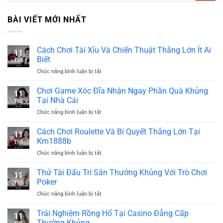
BÀI VIẾT MỚI NHẤT
Cách Chơi Tài Xỉu Và Chiến Thuật Thắng Lớn Ít Ai
11
Biết
Th5
ở
Chức năng bình luận bị tắt
Cách
Chơi
Chơi Game Xóc Đĩa Nhận Ngay Phần Quà Khủng
11
Tài
Tại Nhà Cái
Th5
Xỉu
ở
Chức năng bình luận bị tắt
Và
Chơi
Chiến
Game
Cách Chơi Roulette Và Bí Quyết Thắng Lớn Tại
Thuật
11
Xóc
Thắng
Km1888b
Th5
Đĩa
Lớn
ở
Chức năng bình luận bị tắt
Nhận
Ít
Cách
Ngay
Ai
Chơi
Thử Tài Đấu Trí Săn Thưởng Khủng Với Trò Chơi
Phần
Biết
11
Roulette
Quà
Poker
Th5
Và
Khủng
ở
Chức năng bình luận bị tắt
Bí
Tại
Thử
Quyết
Nhà
Tài
Trải Nghiệm Rồng Hổ Tại Casino Đẳng Cấp
Thắng
Cái
11
Đấu
Lớn
Thưởng Khủng