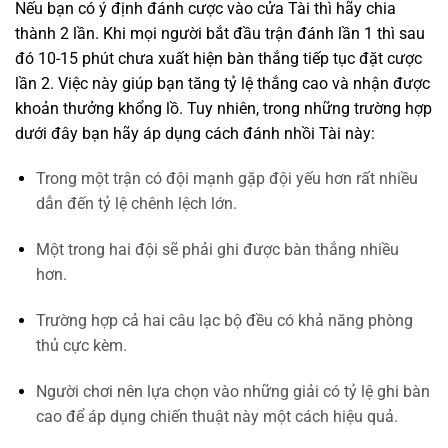
Nếu bạn có ý định đánh cược vào cửa Tài thì hãy chia
thành 2 lần. Khi mọi người bắt đầu trận đánh lần 1 thì sau
đó 10-15 phút chưa xuất hiện bàn thắng tiếp tục đặt cược
lần 2. Việc này giúp bạn tăng tỷ lệ thắng cao và nhận được
khoản thưởng khổng lồ. Tuy nhiên, trong những trường hợp
dưới đây bạn hãy áp dụng cách đánh nhồi Tài này:
Trong một trận có đội mạnh gặp đội yếu hơn rất nhiều
dẫn đến tỷ lệ chênh lệch lớn.
Một trong hai đội sẽ phải ghi được bàn thắng nhiều
hơn.
Trường hợp cả hai câu lạc bộ đều có khả năng phòng
thủ cực kèm.
Người chơi nên lựa chọn vào những giải có tỷ lệ ghi bàn
cao để áp dụng chiến thuật này một cách hiệu quả.