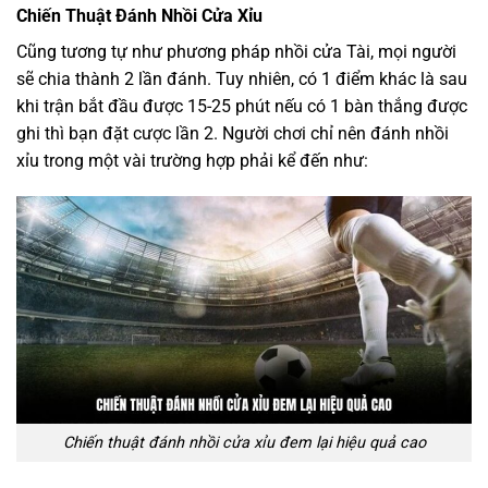
Chiến Thuật Đánh Nhồi Cửa Xỉu
Cũng tương tự như phương pháp nhồi cửa Tài, mọi người
sẽ chia thành 2 lần đánh. Tuy nhiên, có 1 điểm khác là sau
khi trận bắt đầu được 15-25 phút nếu có 1 bàn thắng được
ghi thì bạn đặt cược lần 2. Người chơi chỉ nên đánh nhồi
xỉu trong một vài trường hợp phải kể đến như:
Chiến thuật đánh nhồi cửa xỉu đem lại hiệu quả cao