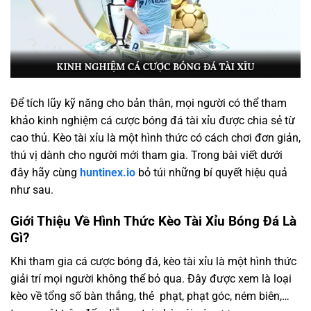
Để tích lũy kỹ năng cho bản thân, mọi người có thể tham
khảo kinh nghiệm cá cược bóng đá tài xỉu được chia sẻ từ
cao thủ. Kèo tài xỉu là một hình thức có cách chơi đơn giản,
thú vị dành cho người mới tham gia. Trong bài viết dưới
đây hãy cùng
huntinex.io
bỏ túi những bí quyết hiệu quả
như sau.
Giới Thiệu Về Hình Thức Kèo Tài Xỉu Bóng Đá Là
Gì?
Khi tham gia cá cược bóng đá, kèo tài xỉu là một hình thức
giải trí mọi người không thể bỏ qua. Đây được xem là loại
kèo về tổng số bàn thắng, thẻ phạt, phạt góc, ném biên,…