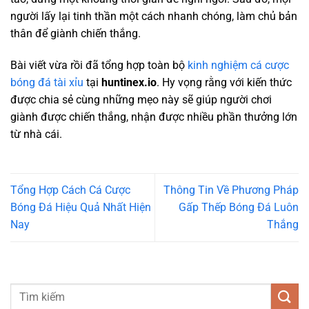
người lấy lại tinh thần một cách nhanh chóng, làm chủ bản
thân để giành chiến thắng.
Bài viết vừa rồi đã tổng hợp toàn bộ
kinh nghiệm cá cược
bóng đá tài xỉu
tại
huntinex.io
. Hy vọng rằng với kiến thức
được chia sẻ cùng những mẹo này sẽ giúp người chơi
giành được chiến thắng, nhận được nhiều phần thưởng lớn
từ nhà cái.
Tổng Hợp Cách Cá Cược
Thông Tin Về Phương Pháp
Bóng Đá Hiệu Quả Nhất Hiện
Gấp Thếp Bóng Đá Luôn
Nay
Thắng