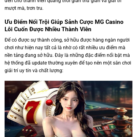
đến cho thành viên quãng thời gian thư giãn và giải trí
mượt mà, trơn tru.
Ưu Điểm Nổi Trội Giúp Sảnh Cược MG Casino
Lôi Cuốn Được Nhiều Thành Viên
Để có được sự thành công, sở hữu được hàng ngàn người
chơi như hiện nay tất cả là nhờ có rất nhiều ưu điểm mà
nền tảng đang sở hữu. Đây là những đặc điểm nổi bật mà
hệ thống đã update thường xuyên để tạo nên một sân chơi
giải trí uy tín và chất lượng: