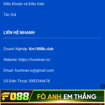
Điều Khoản và Điều Kiện
Tác Giả
LIÊN HỆ NHANH
Doanh Nghiệp:
Km1888b.club
Website:
https://huntinex.io/
Email:
huntinex.io@gmail.com
Số Điện Thoại: 0983344678
Địa Chỉ: 64 Đ. Giải Phóng, Phương Đình, Hoàng Mai, Hà
Nội, Việt Nam