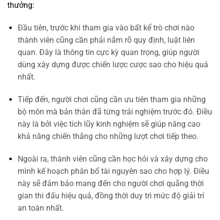
thưởng:
Đầu tiên, trước khi tham gia vào bất kể trò chơi nào
thành viên cũng cần phải nắm rõ quy định, luật liên
quan. Đây là thông tin cực kỳ quan trọng, giúp người
dùng xây dựng được chiến lược cược sao cho hiệu quả
nhất.
Tiếp đến, người chơi cũng cần ưu tiên tham gia những
bộ môn mà bản thân đã từng trải nghiệm trước đó. Điều
này là bởi việc tích lũy kinh nghiệm sẽ giúp nâng cao
khả năng chiến thắng cho những lượt chơi tiếp theo.
Ngoài ra, thành viên cũng cần học hỏi và xây dựng cho
mình kế hoạch phân bổ tài nguyên sao cho hợp lý. Điều
này sẽ đảm bảo mang đến cho người chơi quãng thời
gian thi đấu hiệu quả, đồng thời duy trì mức độ giải trí
an toàn nhất.