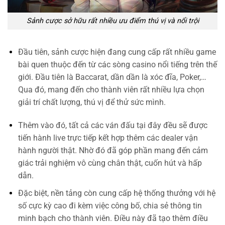
Sảnh cược sở hữu rất nhiều ưu điểm thú vị và nổi trội
Đầu tiên, sảnh cược hiện đang cung cấp rất nhiều game
bài quen thuộc đến từ các sòng casino nổi tiếng trên thế
giới. Đầu tiên là Baccarat, dần dần là xóc đĩa, Poker,…
Qua đó, mang đến cho thành viên rất nhiều lựa chọn
giải trí chất lượng, thú vị để thử sức mình.
Thêm vào đó, tất cả các ván đấu tại đây đều sẽ được
tiến hành live trực tiếp kết hợp thêm các dealer vận
hành người thật. Nhờ đó đã góp phần mang đến cảm
giác trải nghiệm vô cùng chân thật, cuốn hút và hấp
dẫn.
Đặc biệt, nền tảng còn cung cấp hệ thống thưởng với hệ
số cực kỳ cao đi kèm việc công bố, chia sẻ thông tin
minh bạch cho thành viên. Điều này đã tạo thêm điều