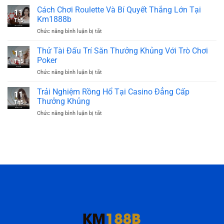
Game
Cách Chơi Roulette Và Bí Quyết Thắng Lớn Tại
Thuật
11
Xóc
Thắng
Km1888b
Th5
Đĩa
Lớn
ở
Chức năng bình luận bị tắt
Nhận
Ít
Cách
Ngay
Ai
Chơi
Thử Tài Đấu Trí Săn Thưởng Khủng Với Trò Chơi
Phần
Biết
11
Roulette
Quà
Poker
Th5
Và
Khủng
ở
Chức năng bình luận bị tắt
Bí
Tại
Thử
Quyết
Nhà
Tài
Trải Nghiệm Rồng Hổ Tại Casino Đẳng Cấp
Thắng
Cái
11
Đấu
Lớn
Thưởng Khủng
Th5
Trí
Tại
ở
Chức năng bình luận bị tắt
Săn
Km1888b
Trải
Thưởng
Nghiệm
Khủng
Rồng
Với
Hổ
Trò
Tại
Chơi
Casino
Poker
Đẳng
Cấp
Thưởng
Khủng