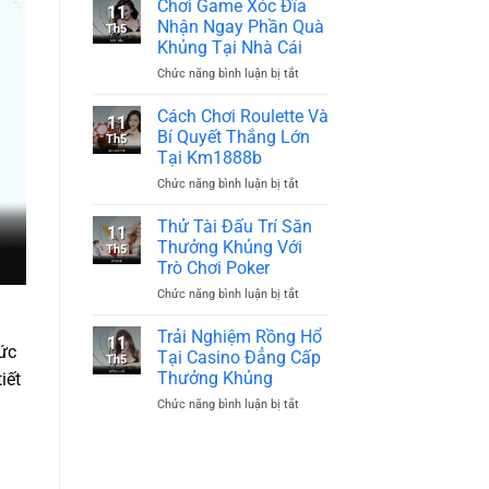
Chơi Game Xóc Đĩa
11
Tài
Nhận Ngay Phần Quà
Th5
Xỉu
Khủng Tại Nhà Cái
Và
ở
Chức năng bình luận bị tắt
Chiến
Chơi
Thuật
Game
Thắng
Cách Chơi Roulette Và
11
Xóc
Lớn
Bí Quyết Thắng Lớn
Th5
Đĩa
Ít
Tại Km1888b
Nhận
Ai
ở
Chức năng bình luận bị tắt
Ngay
Biết
Cách
Phần
Chơi
Quà
Thử Tài Đấu Trí Săn
11
Roulette
Khủng
Thưởng Khủng Với
Th5
Và
Tại
Trò Chơi Poker
Bí
Nhà
ở
Chức năng bình luận bị tắt
Quyết
Cái
Thử
Thắng
Tài
Lớn
Trải Nghiệm Rồng Hổ
11
hức
Đấu
Tại
Tại Casino Đẳng Cấp
Th5
Trí
Km1888b
Thưởng Khủng
iết
Săn
ở
Chức năng bình luận bị tắt
Thưởng
Trải
Khủng
Nghiệm
Với
Rồng
Trò
Hổ
Chơi