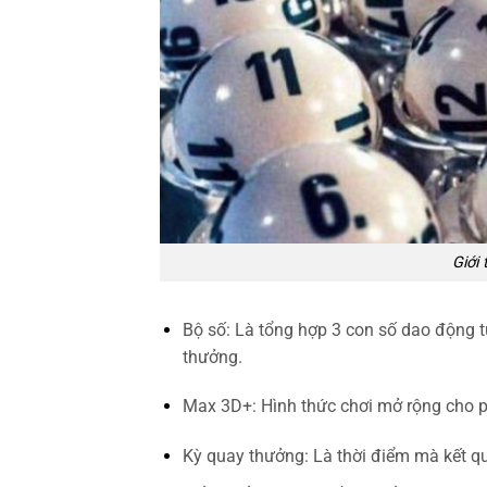
Giới
Bộ số: Là tổng hợp 3 con số dao động 
thưởng.
Max 3D+: Hình thức chơi mở rộng cho p
Kỳ quay thưởng: Là thời điểm mà kết qu