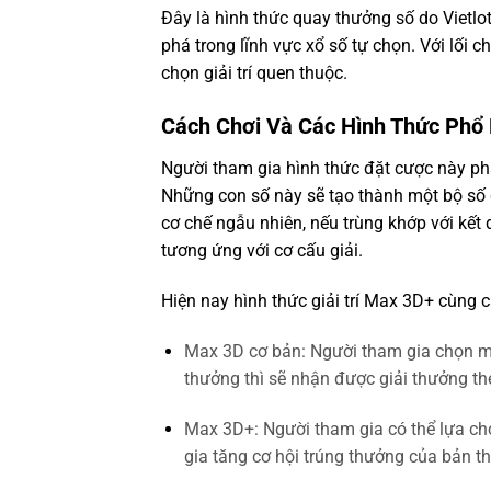
Đây là hình thức quay thưởng số do Vietlo
phá trong lĩnh vực xổ số tự chọn. Với lối 
chọn giải trí quen thuộc.
Cách Chơi Và Các Hình Thức Phổ 
Người tham gia hình thức đặt cược này phả
Những con số này sẽ tạo thành một bộ số 
cơ chế ngẫu nhiên, nếu trùng khớp với kết
tương ứng với cơ cấu giải.
Hiện nay hình thức giải trí Max 3D+ cùng 
Max 3D cơ bản: Người tham gia chọn mộ
thưởng thì sẽ nhận được giải thưởng t
Max 3D+: Người tham gia có thể lựa ch
gia tăng cơ hội trúng thưởng của bản 