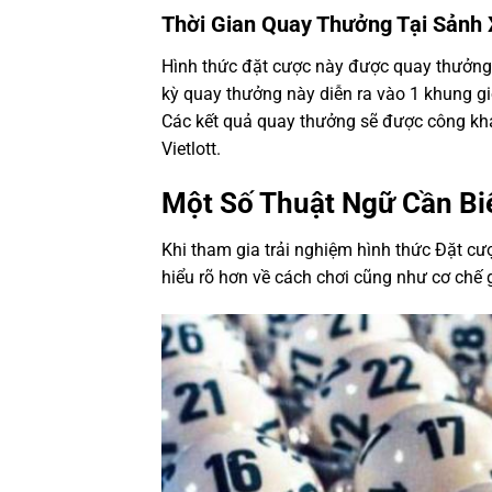
Thời Gian Quay Thưởng Tại Sảnh
Hình thức đặt cược này được quay thưởng b
kỳ quay thưởng này diễn ra vào 1 khung gi
Các kết quả quay thưởng sẽ được công kha
Vietlott.
Một Số Thuật Ngữ Cần Biế
Khi tham gia trải nghiệm hình thức Đặt cư
hiểu rõ hơn về cách chơi cũng như cơ chế 