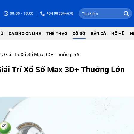
08:30 - 18:00
+84 983344678
HỦ
CASINO ONLINE
THỂ THAO
XỔ SỐ
BẮN CÁ
NỔ HŨ
H
 Giải Trí Xổ Số Max 3D+ Thưởng Lớn
ải Trí Xổ Số Max 3D+ Thưởng Lớn