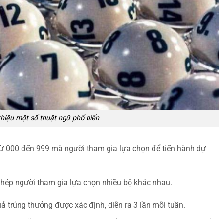
 thiệu một số thuật ngữ phổ biến
từ 000 đến 999 mà người tham gia lựa chọn để tiến hành dự
hép người tham gia lựa chọn nhiều bộ khác nhau.
ả trúng thưởng được xác định, diễn ra 3 lần mỗi tuần.