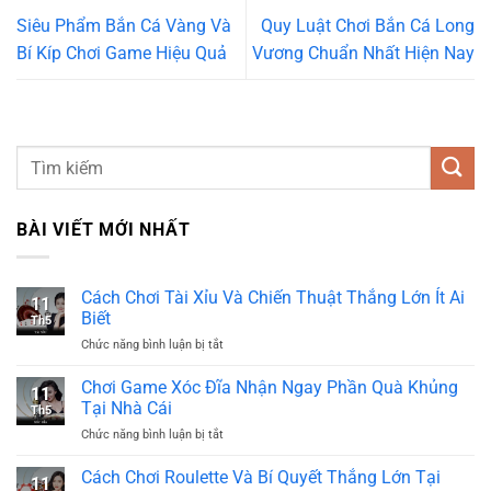
Siêu Phẩm Bắn Cá Vàng Và
Quy Luật Chơi Bắn Cá Long
Bí Kíp Chơi Game Hiệu Quả
Vương Chuẩn Nhất Hiện Nay
BÀI VIẾT MỚI NHẤT
Cách Chơi Tài Xỉu Và Chiến Thuật Thắng Lớn Ít Ai
11
Biết
Th5
ở
Chức năng bình luận bị tắt
Cách
Chơi
Chơi Game Xóc Đĩa Nhận Ngay Phần Quà Khủng
11
Tài
Tại Nhà Cái
Th5
Xỉu
ở
Chức năng bình luận bị tắt
Và
Chơi
Chiến
Game
Cách Chơi Roulette Và Bí Quyết Thắng Lớn Tại
Thuật
11
Xóc