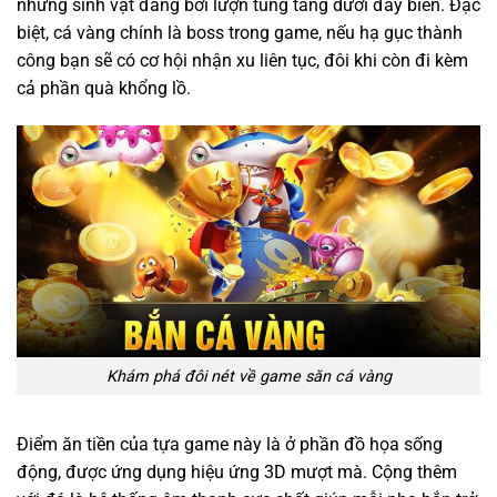
những sinh vật đang bơi lượn tung tăng dưới đáy biển. Đặc
biệt, cá vàng chính là boss trong game, nếu hạ gục thành
công bạn sẽ có cơ hội nhận xu liên tục, đôi khi còn đi kèm
cả phần quà khổng lồ.
Khám phá đôi nét về game săn cá vàng
Điểm ăn tiền của tựa game này là ở phần đồ họa sống
động, được ứng dụng hiệu ứng 3D mượt mà. Cộng thêm