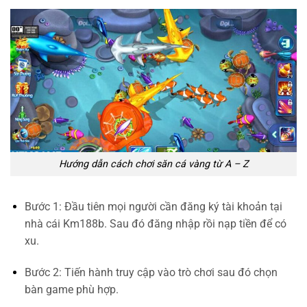
Hướng dẫn cách chơi săn cá vàng từ A – Z
Bước 1: Đầu tiên mọi người cần đăng ký tài khoản tại
nhà cái Km188b. Sau đó đăng nhập rồi nạp tiền để có
xu.
Bước 2: Tiến hành truy cập vào trò chơi sau đó chọn
bàn game phù hợp.