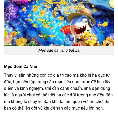
Mẹo săn cá vàng bất bại
Mẹo Gom Cá Nhỏ
Thay vì săn những con có giá trị cao mà khó bị hạ gục từ
đầu, bạn nên tập trung săn mục tiêu nhỏ trước để tích lũy
điểm và kinh nghiệm. Chỉ cần canh chuẩn, nhả đạn đúng
lúc là người chơi có thể triệt hạ các đối tượng nhỏ đều đặn
mà không lo cháy ví. Sau khi đã làm quen với trò chơi thì
bạn có thể lên đời vũ khí để săn các mục tiêu lớn hơn.