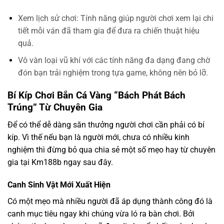
Xem lịch sử chơi: Tính năng giúp người chơi xem lại chi
tiết mỗi ván đã tham gia để đưa ra chiến thuật hiệu
quả.
Vô vàn loại vũ khí với các tính năng đa dạng đang chờ
đón bạn trải nghiệm trong tựa game, không nên bỏ lỡ.
Bí Kíp Chơi Bắn Cá Vàng “Bách Phát Bách
Trúng” Từ Chuyên Gia
Để có thể dễ dàng săn thưởng người chơi cần phải có bí
kíp. Vì thế nếu bạn là người mới, chưa có nhiều kinh
nghiệm thì đừng bỏ qua chia sẻ một số mẹo hay từ chuyên
gia tại Km188b ngay sau đây.
Canh Sinh Vật Mới Xuất Hiện
Có một mẹo mà nhiều người đã áp dụng thành công đó là
canh mục tiêu ngay khi chúng vừa ló ra bàn chơi. Bởi