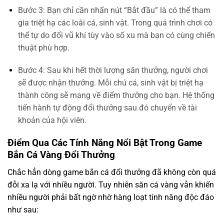
Bước 3: Bạn chỉ cần nhấn nút “Bắt đầu” là có thể tham
gia triệt hạ các loài cá, sinh vật. Trong quá trình chơi có
thể tự do đổi vũ khí tùy vào số xu mà bạn có cùng chiến
thuật phù hợp.
Bước 4: Sau khi hết thời lượng săn thưởng, người chơi
sẽ được nhận thưởng. Mỗi chú cá, sinh vật bị triệt hạ
thành công sẽ mang về điểm thưởng cho bạn. Hệ thống
tiến hành tự động đổi thưởng sau đó chuyển về tài
khoản của hội viên.
Điểm Qua Các Tính Năng Nổi Bật Trong Game
Bắn Cá Vàng Đổi Thưởng
Chắc hẳn dòng game bắn cá đổi thưởng đã không còn quá
đỗi xa lạ với nhiều người. Tuy nhiên săn cá vàng vẫn khiến
nhiều người phải bất ngờ nhờ hàng loạt tính năng độc đáo
như sau: