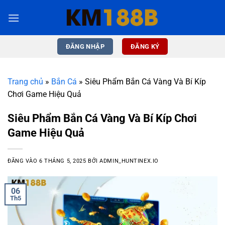
Bỏ
qua
nội
dung
ĐĂNG NHẬP
ĐĂNG KÝ
Trang chủ
»
Bắn Cá
»
Siêu Phẩm Bắn Cá Vàng Và Bí Kíp
Chơi Game Hiệu Quả
Siêu Phẩm Bắn Cá Vàng Và Bí Kíp Chơi
Game Hiệu Quả
ĐĂNG VÀO
6 THÁNG 5, 2025
BỞI
ADMIN_HUNTINEX.IO
06
Th5